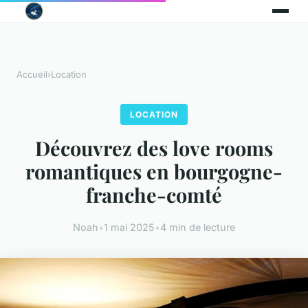
Accueil
›
Location
LOCATION
Découvrez des love rooms
romantiques en bourgogne-
franche-comté
Noah
•
1 mai 2025
•
4 min de lecture