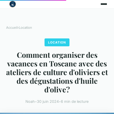
Accueil
›
Location
LOCATION
Comment organiser des
vacances en Toscane avec des
ateliers de culture d'oliviers et
des dégustations d'huile
d'olive?
Noah
•
30 juin 2024
•
6 min de lecture